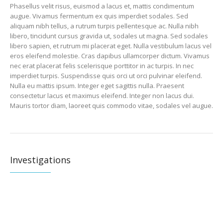
Phasellus velit risus, euismod a lacus et, mattis condimentum
augue. Vivamus fermentum ex quis imperdiet sodales. Sed
aliquam nibh tellus, a rutrum turpis pellentesque ac. Nulla nibh
libero, tincidunt cursus gravida ut, sodales ut magna. Sed sodales
libero sapien, et rutrum mi placerat eget. Nulla vestibulum lacus vel
eros eleifend molestie. Cras dapibus ullamcorper dictum. Vivamus
nec erat placerat felis scelerisque porttitor in ac turpis. In nec
imperdiet turpis. Suspendisse quis orci ut orci pulvinar eleifend.
Nulla eu mattis ipsum. Integer eget sagittis nulla. Praesent
consectetur lacus et maximus eleifend. Integer non lacus dui.
Mauris tortor diam, laoreet quis commodo vitae, sodales vel augue.
Investigations