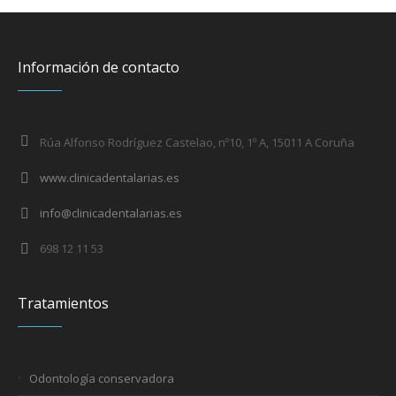
Información de contacto
Rúa Alfonso Rodríguez Castelao, nº10, 1º A, 15011 A Coruña
www.clinicadentalarias.es
info@clinicadentalarias.es
698 12 11 53
Tratamientos
Odontología conservadora