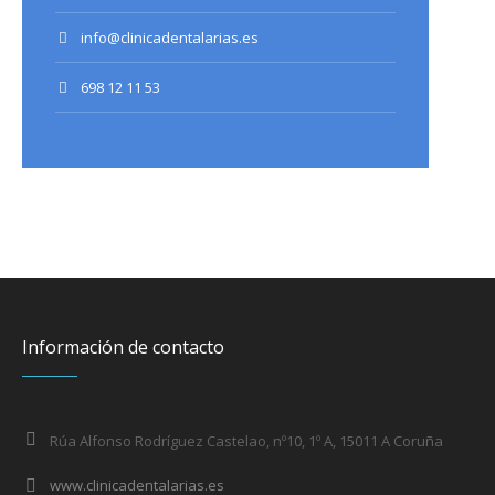
info@clinicadentalarias.es
698 12 11 53
Información de contacto
Rúa Alfonso Rodríguez Castelao, nº10, 1º A, 15011 A Coruña
www.clinicadentalarias.es