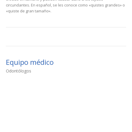
circundantes. En español, se les conoce como «quistes grandes» o
«quiste de gran tamaño».
Equipo médico
Odontólogos
Dr. Francisco Arias Vega
Próximo Odontólogo
Actualmente cursando sus estudios en la UEMC
(Valladolid). El grado en Odontología de la UEMC tiene una