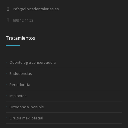
info@clinicadentalarias.es
698 12 11 53
Tratamientos
Odontología conservadora
Endodoncias
Periodoncia
Implantes
Ortodoncia invisible
Cirugía maxilofacial