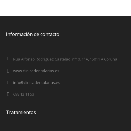
Información de contacto
Rúa Alfonso Rodríguez Castelao, nº10, 1º A, 15011 A Coruña
www.clinicadentalarias.es
info@clinicadentalarias.es
698 12 11 53
Tratamientos