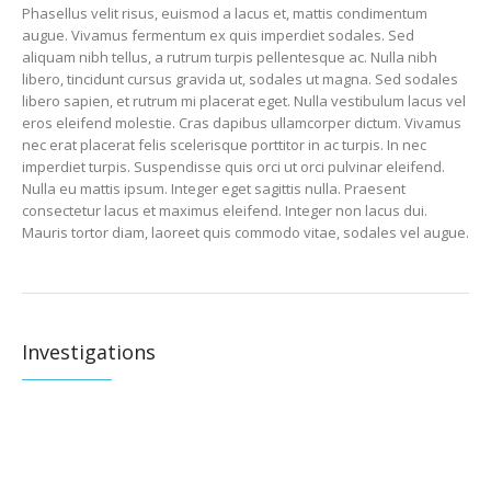
Phasellus velit risus, euismod a lacus et, mattis condimentum
augue. Vivamus fermentum ex quis imperdiet sodales. Sed
aliquam nibh tellus, a rutrum turpis pellentesque ac. Nulla nibh
libero, tincidunt cursus gravida ut, sodales ut magna. Sed sodales
libero sapien, et rutrum mi placerat eget. Nulla vestibulum lacus vel
eros eleifend molestie. Cras dapibus ullamcorper dictum. Vivamus
nec erat placerat felis scelerisque porttitor in ac turpis. In nec
imperdiet turpis. Suspendisse quis orci ut orci pulvinar eleifend.
Nulla eu mattis ipsum. Integer eget sagittis nulla. Praesent
consectetur lacus et maximus eleifend. Integer non lacus dui.
Mauris tortor diam, laoreet quis commodo vitae, sodales vel augue.
Investigations