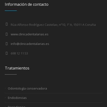
Información de contacto
Rúa Alfonso Rodríguez Castelao, nº10, 1º A, 15011 A Coruña
www.clinicadentalarias.es
info@clinicadentalarias.es
698 12 11 53
Tratamientos
Odontología conservadora
Endodoncias
Periodoncia