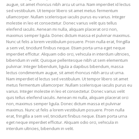
augue, sit amet rhoncus nibh arcu ut urna. Nam imperdiet id lectus
sed vestibulum. Ut tempor libero sit amet metus fermentum
ullamcorper. Nullam scelerisque iaculis purus eu varius. Integer
molestie in leo et consectetur. Donec varius velit quis tellus
eleifend iaculis. Aenean mi nulla, aliquam placerat orci non,
maximus semper ligula. Donec dictum massa et pulvinar maximus.
Nunc ut felis a lorem vestibulum posuere. Proin nulla erat, fringilla
a sem vel, tincidunt finibus neque. Etiam porta urna eget neque
imperdiet efficitur. Aliquam odio orci, vehicula in interdum ultricies,
bibendum in velit. Quisque pellentesque nibh ut sem elementum
pulvinar. Integer bibendum, ligula a dapibus bibendum, massa
lectus condimentum augue, sit amet rhoncus nibh arcu ut urna.
Nam imperdiet id lectus sed vestibulum. Ut tempor libero sit amet
metus fermentum ullamcorper. Nullam scelerisque iaculis purus eu
varius. Integer molestie in leo et consectetur. Donec varius velit
quis tellus eleifend iaculis. Aenean mi nulla, aliquam placerat orci
non, maximus semper ligula. Donec dictum massa et pulvinar
maximus. Nunc ut felis a lorem vestibulum posuere. Proin nulla
erat, fringilla a sem vel, tincidunt finibus neque. Etiam porta urna
eget neque imperdiet efficitur. Aliquam odio orci, vehicula in
interdum ultricies, bibendum in velit.