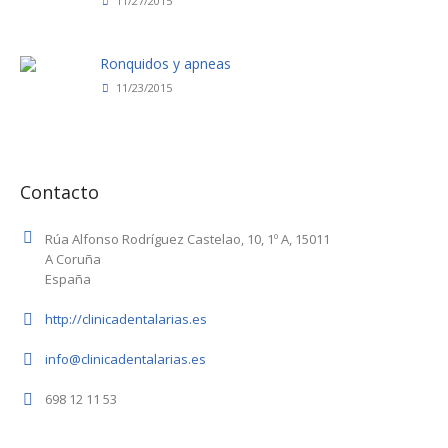
11/27/2015
Ronquidos y apneas
11/23/2015
Contacto
Rúa Alfonso Rodríguez Castelao, 10, 1º A, 15011
A Coruña
España
http://clinicadentalarias.es
info@clinicadentalarias.es
698 12 11 53